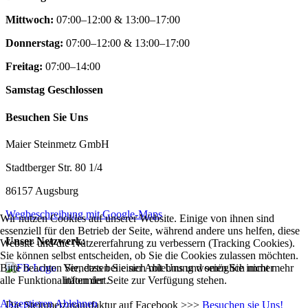
Mittwoch:
07:00–12:00 & 13:00–17:00
Donnerstag:
07:00–12:00 & 13:00–17:00
Freitag:
07:00–14:00
Samstag Geschlossen
Besuchen Sie Uns
Maier Steinmetz GmbH
Stadtberger Str. 80 1/4
86157 Augsburg
Wegbeschreibung mit Google-Maps
Wir nutzen Cookies auf unserer Website. Einige von ihnen sind
essenziell für den Betrieb der Seite, während andere uns helfen, diese
Unser Netzwerk:
Website und die Nutzererfahrung zu verbessern (Tracking Cookies).
Sie können selbst entscheiden, ob Sie die Cookies zulassen möchten.
Bitte beachten Sie, dass bei einer Ablehnung womöglich nicht mehr
Vernetzten Sie sich mit Uns und seien Sie immer
alle Funktionalitäten der Seite zur Verfügung stehen.
informiert.
Akzeptieren
Ablehnen
Die Steinmetzmanufaktur auf Facebook >>>
Besuchen sie Uns!