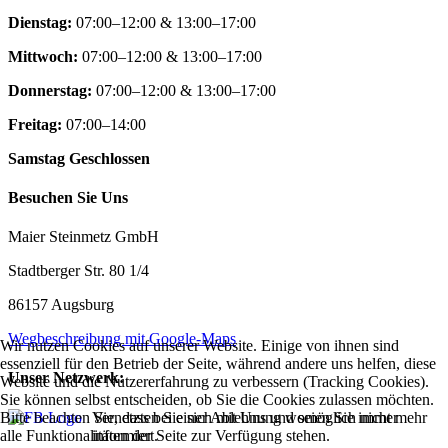
Dienstag:
07:00–12:00 & 13:00–17:00
Mittwoch:
07:00–12:00 & 13:00–17:00
Donnerstag:
07:00–12:00 & 13:00–17:00
Freitag:
07:00–14:00
Samstag Geschlossen
Besuchen Sie Uns
Maier Steinmetz GmbH
Stadtberger Str. 80 1/4
86157 Augsburg
Wegbeschreibung mit Google-Maps
Wir nutzen Cookies auf unserer Website. Einige von ihnen sind
essenziell für den Betrieb der Seite, während andere uns helfen, diese
Unser Netzwerk:
Website und die Nutzererfahrung zu verbessern (Tracking Cookies).
Sie können selbst entscheiden, ob Sie die Cookies zulassen möchten.
Vernetzten Sie sich mit Uns und seien Sie immer
Bitte beachten Sie, dass bei einer Ablehnung womöglich nicht mehr
informiert.
alle Funktionalitäten der Seite zur Verfügung stehen.